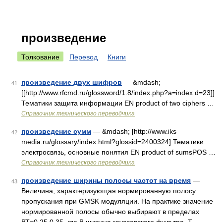
произведение
Толкование
Перевод
Книги
произведение двух шифров
— &mdash;
41
[[http://www.rfcmd.ru/glossword/1.8/index.php?a=index d=23]]
Тематики защита информации EN product of two ciphers …
Справочник технического переводчика
произведение сумм
— &mdash; [http://www.iks
42
media.ru/glossary/index.html?glossid=2400324] Тематики
электросвязь, основные понятия EN product of sumsPOS …
Справочник технического переводчика
произведение ширины полосы частот на время
—
43
Величина, характеризующая нормированную полосу
пропускания при GMSK модуляции. На практике значение
нормированной полосы обычно выбирают в пределах