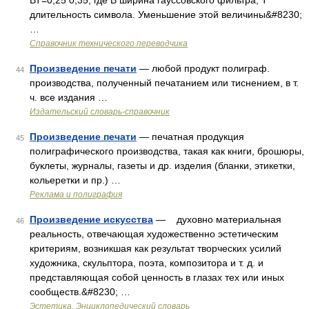
ВТ=0,25 0,35, где В ширина гауссовского фильтра, Т
длительность символа. Уменьшение этой величины&#8230;
…
Справочник технического переводчика
Произведение печати
— любой продукт полиграф.
44
производства, полученный печатанием или тиснением, в т.
ч. все издания …
Издательский словарь-справочник
Произведение печати
— печатная продукция
45
полиграфического производства, такая как книги, брошюры,
буклеты, журналы, газеты и др. изделия (бланки, этикетки,
кольеретки и пр.) …
Реклама и полиграфия
Произведение искусства
— духовно материальная
46
реальность, отвечающая художественно эстетическим
критериям, возникшая как результат творческих усилий
художника, скульптора, поэта, композитора и т. д. и
представляющая собой ценность в глазах тех или иных
сообществ.&#8230; …
Эстетика. Энциклопедический словарь