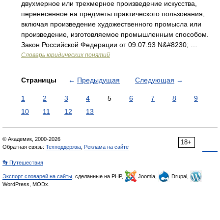
двухмерное или трехмерное произведение искусства,
перенесенное на предметы практического пользования,
включая произведение художественного промысла или
произведение, изготовляемое промышленным способом.
Закон Российской Федерации от 09.07.93 N&#8230; …
Словарь юридических понятий
Страницы
←
Предыдущая
Следующая
→
1
2
3
4
5
6
7
8
9
10
11
12
13
© Академик, 2000-2026
18+
Обратная связь:
Техподдержка
,
Реклама на сайте
👣 Путешествия
Экспорт словарей на сайты
, сделанные на PHP,
Joomla,
Drupal,
WordPress, MODx.