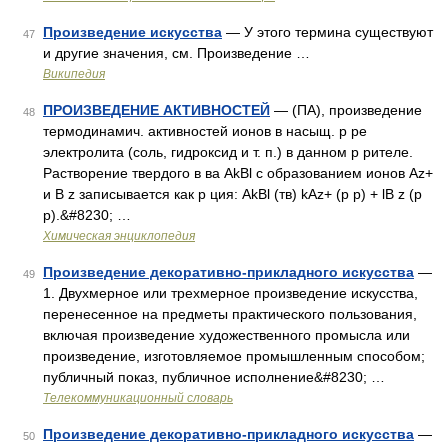
Произведение искусства
— У этого термина существуют
47
и другие значения, см. Произведение …
Википедия
ПРОИЗВЕДЕНИЕ АКТИВНОСТЕЙ
— (ПА), произведение
48
термодинамич. активностей ионов в насыщ. р ре
электролита (соль, гидроксид и т. п.) в данном р рителе.
Растворение твердого в ва AkBl с образованием ионов Az+
и В z записывается как р ция: AkBl (тв) kAz+ (р р) + lВ z (р
р).&#8230; …
Химическая энциклопедия
Произведение декоративно-прикладного искусства
—
49
1. Двухмерное или трехмерное произведение искусства,
перенесенное на предметы практического пользования,
включая произведение художественного промысла или
произведение, изготовляемое промышленным способом;
публичный показ, публичное исполнение&#8230; …
Телекоммуникационный словарь
Произведение декоративно-прикладного искусства
—
50